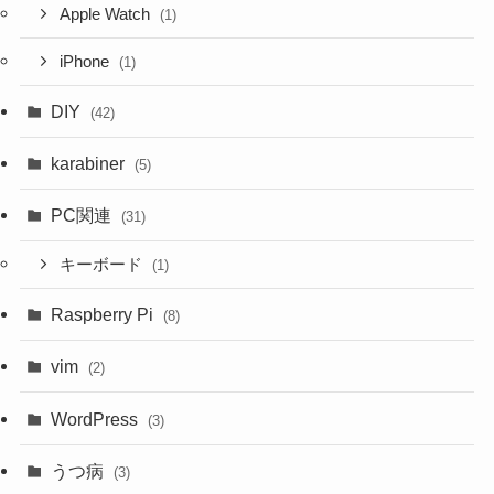
Apple Watch
(1)
iPhone
(1)
DIY
(42)
karabiner
(5)
PC関連
(31)
キーボード
(1)
Raspberry Pi
(8)
vim
(2)
WordPress
(3)
うつ病
(3)