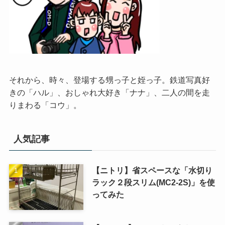
それから、時々、登場する甥っ子と姪っ子。鉄道写真好
きの「ハル」、おしゃれ大好き「ナナ」、二人の間を走
りまわる「コウ」。
人気記事
【ニトリ】省スペースな「水切り
ラック２段スリム(MC2-2S)」を使
ってみた