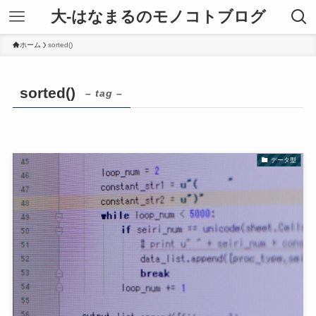
大-はなまるのモノコトブログ
ホーム
sorted()
sorted()
– tag –
データ型