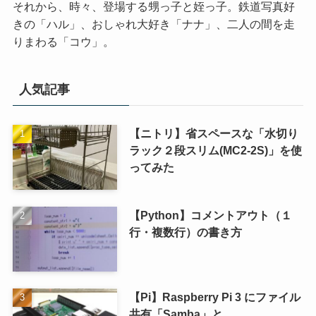
それから、時々、登場する甥っ子と姪っ子。鉄道写真好
きの「ハル」、おしゃれ大好き「ナナ」、二人の間を走
りまわる「コウ」。
人気記事
【ニトリ】省スペースな「水切り
ラック２段スリム(MC2-2S)」を使
ってみた
【Python】コメントアウト（１
行・複数行）の書き方
【Pi】Raspberry Pi 3 にファイル
共有「Samba」と