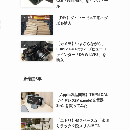
GUI「Webmin」をインストー
ル
【DIY】ダイソーで木工用のダ
ボを購入
【カメラ】いまさらながら、
Lumix GX1のライブビューフ
ァインダー「DMW-LVF2」を
購入
新着記事
【Apple製品関連】TEPNICAL
ワイヤレス(Magsafe)充電器
3in1 を買ってみた
【ニトリ】省スペースな「水切
りラック２段スリム(MC2-