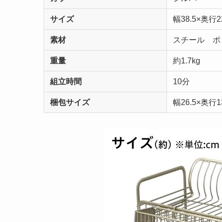
サイズ
幅38.5×奥行2
素材
スチール ポ
重量
約1.7kg
組立時間
10分
梱包サイズ
幅26.5×奥行1