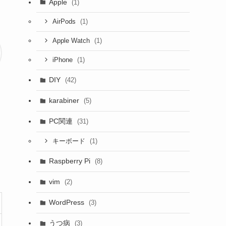
Apple
(1)
(1)
AirPods
(1)
Apple Watch
(1)
iPhone
DIY
(42)
karabiner
(5)
PC関連
(31)
(1)
キーボード
Raspberry Pi
(8)
vim
(2)
WordPress
(3)
うつ病
(3)