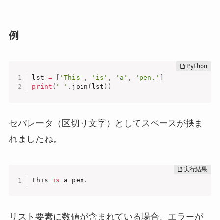
例
lst 
=
[
'This'
,
'is'
,
'a'
,
'pen.'
]
print
(
' '
.
join
(
lst
)
)
セパレータ（区切り文字）としてスペースが挟ま
れましたね。
This 
is
 a pen
.
リスト要素に数値が含まれている場合、エラーが