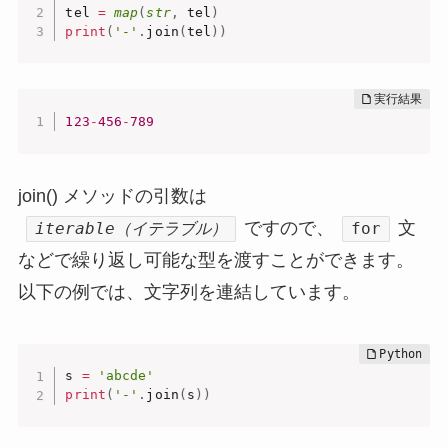
tel 
=
map
(
str
,
 tel
)
print
(
'-'
.
join
(
tel
)
)
123
-
456
-
789
join() メソッドの引数は
ですので、
文
iterable（イテラブル）
for
などで繰り返し可能な型を渡すことができます。
以下の例では、文字列を連結しています。
s 
=
'abcde'
print
(
'-'
.
join
(
s
)
)