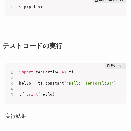
$ pip list
テストコードの実行
import
 tensorflow 
as
 tf

hello 
=
 tf
.
constant
(
'Hello! TensorFlow!'
)
tf
.
print
(
hello
)
実行結果