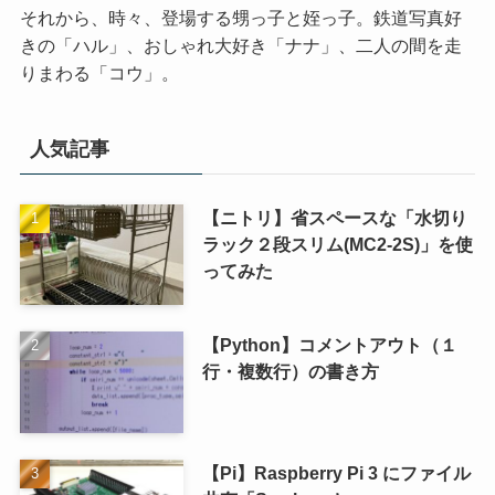
それから、時々、登場する甥っ子と姪っ子。鉄道写真好
きの「ハル」、おしゃれ大好き「ナナ」、二人の間を走
りまわる「コウ」。
人気記事
【ニトリ】省スペースな「水切り
ラック２段スリム(MC2-2S)」を使
ってみた
【Python】コメントアウト（１
行・複数行）の書き方
【Pi】Raspberry Pi 3 にファイル