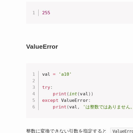
255
ValueError
val 
=
'a10'
try
:
print
(
int
(
val
)
)
except
 ValueError
:
print
(
val
,
'は整数ではありません
整数に変換できない引数を指定すると
ValueErr