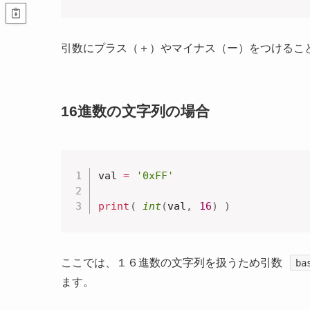
引数にプラス（＋）やマイナス（ー）をつけるこ
16進数の文字列の場合
val 
=
'0xFF'
print
(
int
(
val
,
16
)
)
ここでは、１６進数の文字列を扱うため引数
ba
ます。