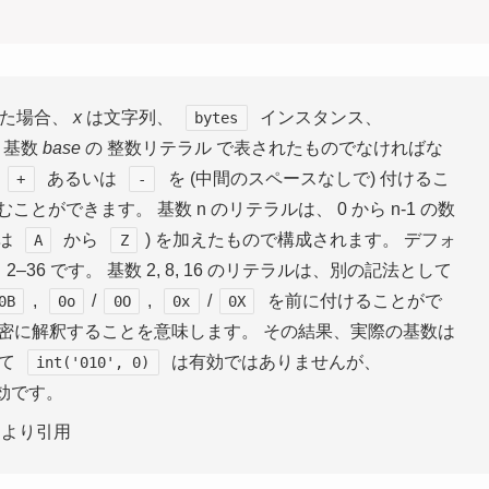
た場合、
x
は文字列、
インスタンス、
bytes
、基数
base
の
整数
リテラル
で表されたものでなければな
あるいは
を (中間のスペースなしで) 付けるこ
+
-
ができます。 基数 n のリテラルは、 0 から n-1 の数
たは
から
) を加えたもので構成されます。 デフォ
A
Z
 2–36 です。 基数 2, 8, 16 のリテラルは、別の記法として
,
/
,
/
を前に付けることがで
0B
0o
0O
0x
0X
て厳密に解釈することを意味します。 その結果、実際の基数は
って
は有効ではありませんが、
int('010',
0)
効です。
より引用