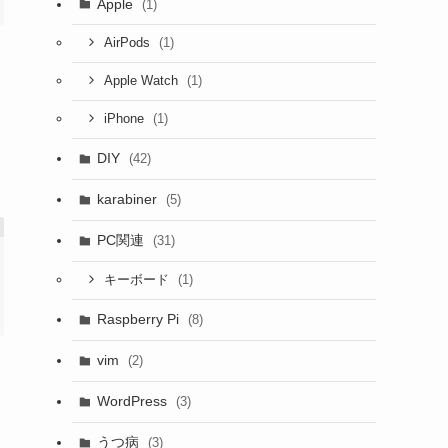
Apple
(1)
(1)
AirPods
(1)
Apple Watch
(1)
iPhone
DIY
(42)
karabiner
(5)
PC関連
(31)
(1)
キーボード
Raspberry Pi
(8)
vim
(2)
WordPress
(3)
うつ病
(3)