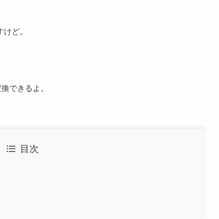
すけど。
変換できるよ。
目次