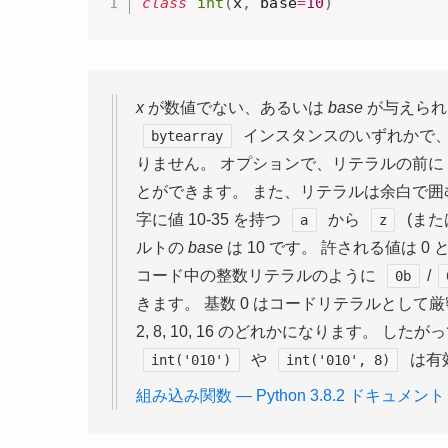
class
int
(
x
,
 base
=
10
)
x
が数値でない、あるいは
base
が与えられ
インスタンスのいずれかで
bytearray
りません。 オプションで、リテラルの前に
とができます。 また、リテラルは余白で囲むこと
字に値 10-35 を持つ
から
(ま
a
z
ルトの
base
は 10 です。 許される値は 0 と
コード中の整数リテラルのように
/
0b
きます。 基数 0 はコードリテラルとし
2, 8, 10, 16 のどれかになります。 したが
や
は有
int('010')
int('010',
8)
組み込み関数 — Python 3.8.2 ドキュメント