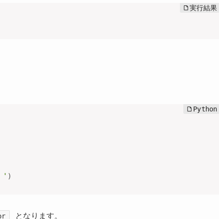
。'
)
となります。
or