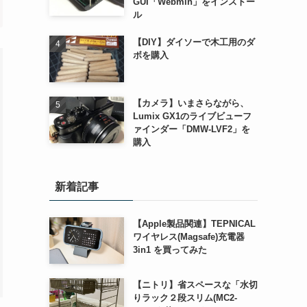
GUI「Webmin」をインストー
ル
【DIY】ダイソーで木工用のダ
ボを購入
【カメラ】いまさらながら、
Lumix GX1のライブビューフ
ァインダー「DMW-LVF2」を
購入
新着記事
【Apple製品関連】TEPNICAL
ワイヤレス(Magsafe)充電器
3in1 を買ってみた
【ニトリ】省スペースな「水切
りラック２段スリム(MC2-