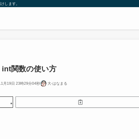
届けします。
：int関数の使い方
11月19日 23時29分04秒
大-はなまる