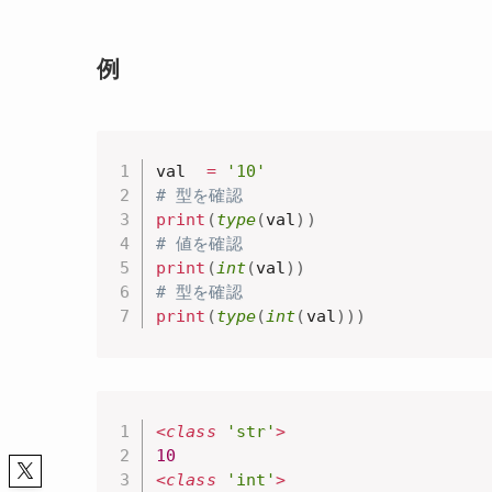
例
val  
=
'10'
# 型を確認
print
(
type
(
val
)
)
# 値を確認
print
(
int
(
val
)
)
# 型を確認
print
(
type
(
int
(
val
)
)
)
<
class
'str'
>
10
<
class
'int'
>