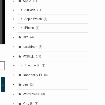
Apple
(1)
(1)
AirPods
(1)
Apple Watch
(1)
iPhone
DIY
(42)
karabiner
(5)
PC関連
(31)
(1)
キーボード
Raspberry Pi
(8)
vim
(2)
WordPress
(3)
うつ病
(3)