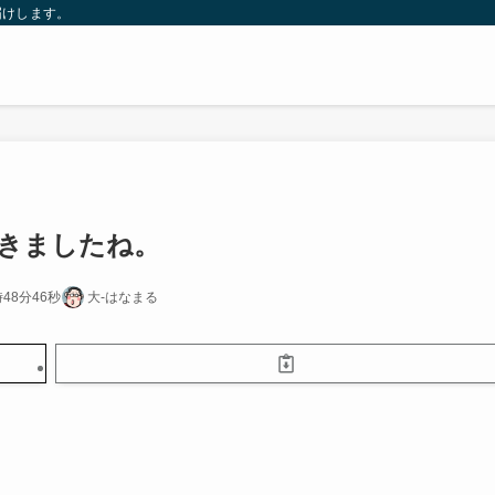
届けします。
てきましたね。
時48分46秒
大-はなまる