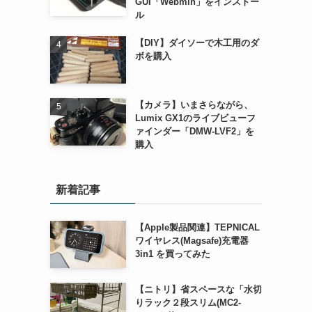
GUI「Webmin」をインストー
ル
【DIY】ダイソーで木工用のダ
ボを購入
【カメラ】いまさらながら、
Lumix GX1のライブビューフ
ァインダー「DMW-LVF2」を
購入
新着記事
【Apple製品関連】TEPNICAL
ワイヤレス(Magsafe)充電器
3in1 を買ってみた
【ニトリ】省スペースな「水切
りラック２段スリム(MC2-