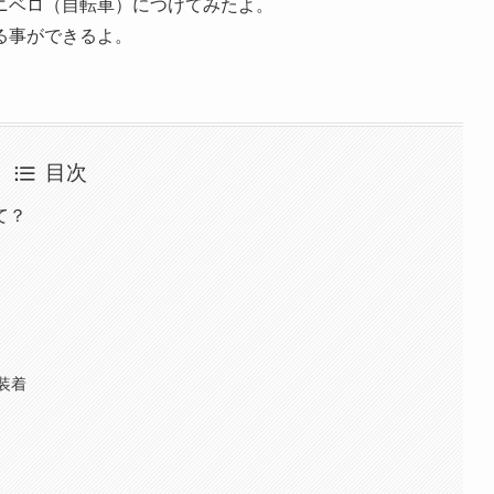
ニベロ（自転車）につけてみたよ。
る事ができるよ。
目次
て？
装着