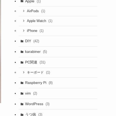
Apple
(1)
(1)
AirPods
(1)
Apple Watch
(1)
iPhone
DIY
(42)
karabiner
(5)
PC関連
(31)
(1)
キーボード
Raspberry Pi
(8)
vim
(2)
WordPress
(3)
うつ病
(3)