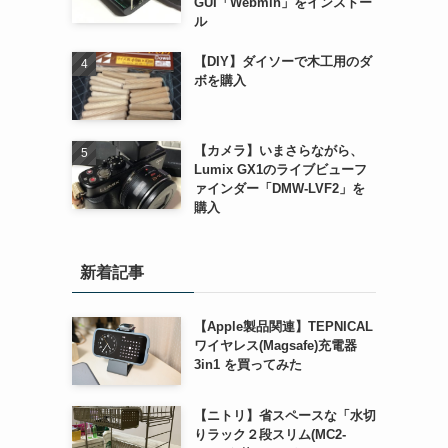
GUI「Webmin」をインストー
ル
【DIY】ダイソーで木工用のダ
ボを購入
【カメラ】いまさらながら、
Lumix GX1のライブビューフ
ァインダー「DMW-LVF2」を
購入
新着記事
【Apple製品関連】TEPNICAL
ワイヤレス(Magsafe)充電器
3in1 を買ってみた
【ニトリ】省スペースな「水切
りラック２段スリム(MC2-