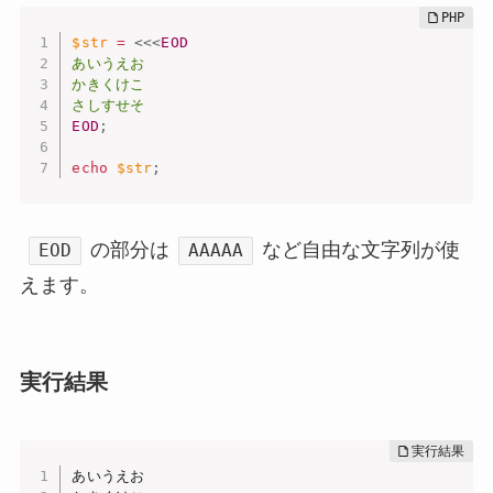
$str
=
<<<
EOD
あいうえお

かきくけこ

EOD
;
echo
$str
;
の部分は
など自由な文字列が使
EOD
AAAAA
えます。
実行結果
あいうえお
