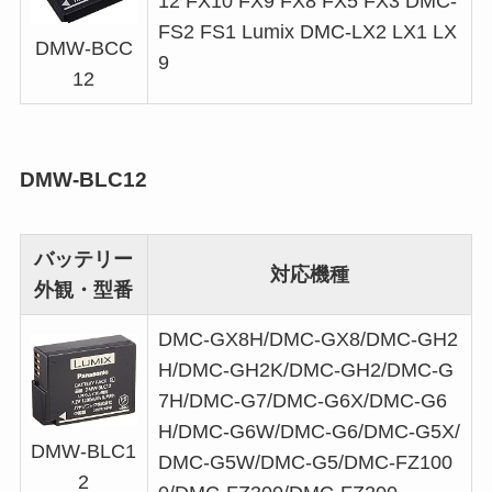
12 FX10 FX9 FX8 FX5 FX3 DMC-
FS2 FS1 Lumix DMC-LX2 LX1 LX
DMW-BCC
9
12
DMW-BLC12
バッテリー
対応機種
外観・型番
DMC-GX8H/DMC-GX8/DMC-GH2
H/DMC-GH2K/DMC-GH2/DMC-G
7H/DMC-G7/DMC-G6X/DMC-G6
H/DMC-G6W/DMC-G6/DMC-G5X/
DMW-BLC1
DMC-G5W/DMC-G5/DMC-FZ100
2