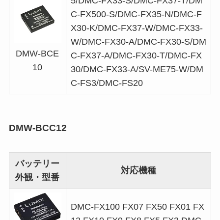
5/DMC-FX33-S/DMC-FX37-T/DM
C-FX500-S/DMC-FX35-N/DMC-F
X30-K/DMC-FX37-W/DMC-FX33-
W/DMC-FX30-A/DMC-FX30-S/DM
DMW-BCE
C-FX37-A/DMC-FX30-T/DMC-FX
10
30/DMC-FX33-A/SV-ME75-W/DM
C-FS3/DMC-FS20
DMW-BCC12
バッテリー
対応機種
外観・型番
DMC-FX100 FX07 FX50 FX01 FX