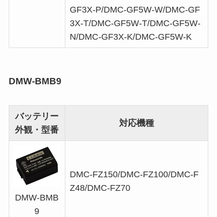
GF3X-P/DMC-GF5W-W/DMC-GF
3X-T/DMC-GF5W-T/DMC-GF5W-
N/DMC-GF3X-K/DMC-GF5W-K
DMW-BMB9
バッテリー
対応機種
外観・型番
DMC-FZ150/DMC-FZ100/DMC-F
Z48/DMC-FZ70
DMW-BMB
9