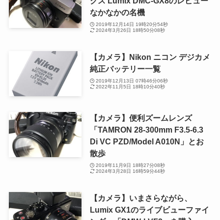
クス Lumix DMC-GX8のレビュー
なかなかの名機
2019年12月14日 19時20分54秒
2024年3月26日 18時50分08秒
【カメラ】Nikon ニコン デジカメ
純正バッテリー一覧
2019年12月13日 07時46分06秒
2022年11月5日 18時10分40秒
【カメラ】便利ズームレンズ
「TAMRON 28-300mm F3.5-6.3
Di VC PZD/Model A010N」とお
散歩
2019年11月9日 18時27分08秒
2024年3月28日 16時59分44秒
【カメラ】いまさらながら、
Lumix GX1のライブビューファイ