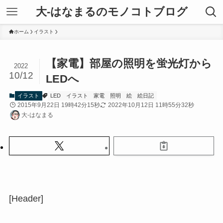
大-はなまるのモノコトブログ
ホーム
イラスト
【家電】部屋の照明を蛍光灯から
2022
10/12
LEDへ
イラスト
LED
イラスト
家電
照明
絵
絵日記
2015年9月22日 19時42分15秒
2022年10月12日 11時55分32秒
大-はなまる
[Header]