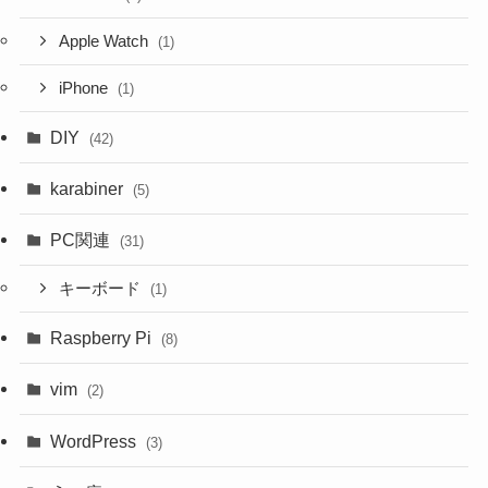
Apple Watch
(1)
iPhone
(1)
DIY
(42)
karabiner
(5)
PC関連
(31)
キーボード
(1)
Raspberry Pi
(8)
vim
(2)
WordPress
(3)