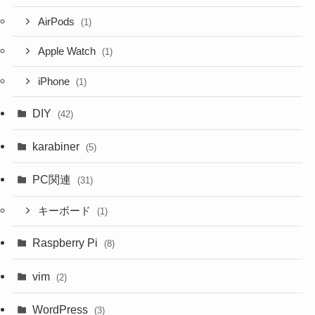
AirPods
(1)
Apple Watch
(1)
iPhone
(1)
DIY
(42)
karabiner
(5)
PC関連
(31)
キーボード
(1)
Raspberry Pi
(8)
vim
(2)
WordPress
(3)