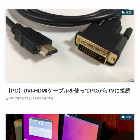
家電
【PC】DVI-HDMIケーブルを使ってPCからTVに接続
2017年2月22日 17時32分04秒
写真