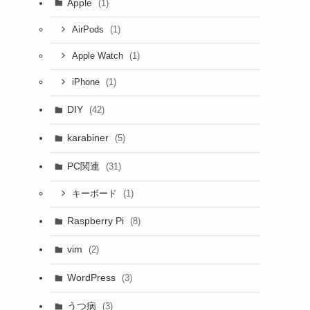
Apple
(1)
(1)
AirPods
(1)
Apple Watch
(1)
iPhone
DIY
(42)
karabiner
(5)
PC関連
(31)
(1)
キーボード
Raspberry Pi
(8)
vim
(2)
WordPress
(3)
うつ病
(3)