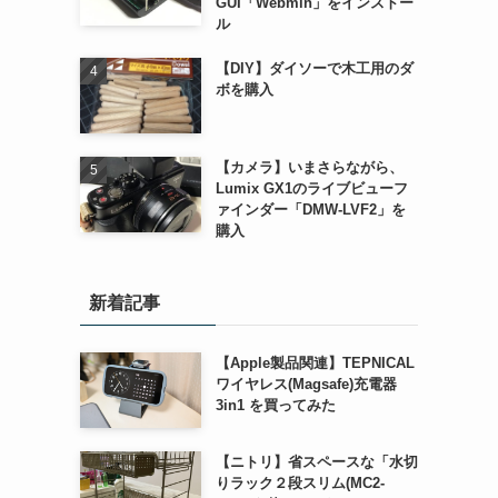
GUI「Webmin」をインストー
ル
【DIY】ダイソーで木工用のダ
ボを購入
【カメラ】いまさらながら、
Lumix GX1のライブビューフ
ァインダー「DMW-LVF2」を
購入
新着記事
【Apple製品関連】TEPNICAL
ワイヤレス(Magsafe)充電器
3in1 を買ってみた
【ニトリ】省スペースな「水切
りラック２段スリム(MC2-