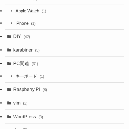
Apple Watch
(1)
iPhone
(1)
DIY
(42)
karabiner
(5)
PC関連
(31)
キーボード
(1)
Raspberry Pi
(8)
vim
(2)
WordPress
(3)