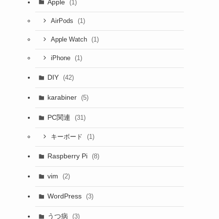
Apple
(1)
(1)
AirPods
(1)
Apple Watch
(1)
iPhone
DIY
(42)
karabiner
(5)
PC関連
(31)
(1)
キーボード
Raspberry Pi
(8)
vim
(2)
WordPress
(3)
うつ病
(3)