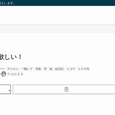
届けします。
が欲しい！
ソー
デジカメ
一眼レフ
写真
空
絵
絵日記
１コマ
１００均
秒
大-はなまる