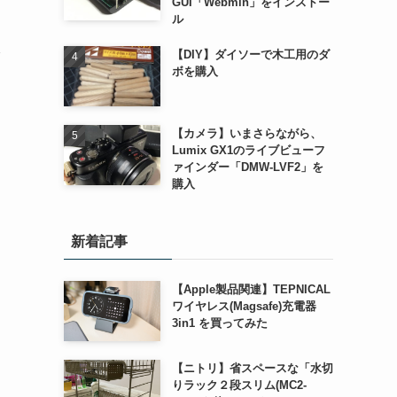
GUI「Webmin」をインストー
ル
【DIY】ダイソーで木工用のダ
ボを購入
【カメラ】いまさらながら、
Lumix GX1のライブビューフ
ァインダー「DMW-LVF2」を
購入
新着記事
【Apple製品関連】TEPNICAL
ワイヤレス(Magsafe)充電器
3in1 を買ってみた
【ニトリ】省スペースな「水切
りラック２段スリム(MC2-