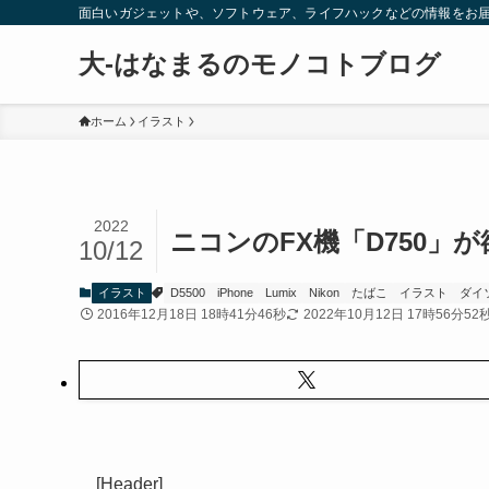
面白いガジェットや、ソフトウェア、ライフハックなどの情報をお
大-はなまるのモノコトブログ
ホーム
イラスト
2022
ニコンのFX機「D750」
10/12
イラスト
D5500
iPhone
Lumix
Nikon
たばこ
イラスト
ダイ
2016年12月18日 18時41分46秒
2022年10月12日 17時56分52
[Header]