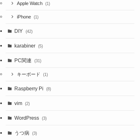
Apple Watch
(1)
iPhone
(1)
DIY
(42)
karabiner
(5)
PC関連
(31)
キーボード
(1)
Raspberry Pi
(8)
vim
(2)
WordPress
(3)
うつ病
(3)