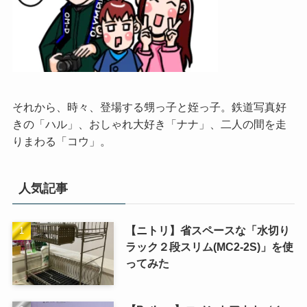
それから、時々、登場する甥っ子と姪っ子。鉄道写真好
きの「ハル」、おしゃれ大好き「ナナ」、二人の間を走
りまわる「コウ」。
人気記事
【ニトリ】省スペースな「水切り
ラック２段スリム(MC2-2S)」を使
ってみた