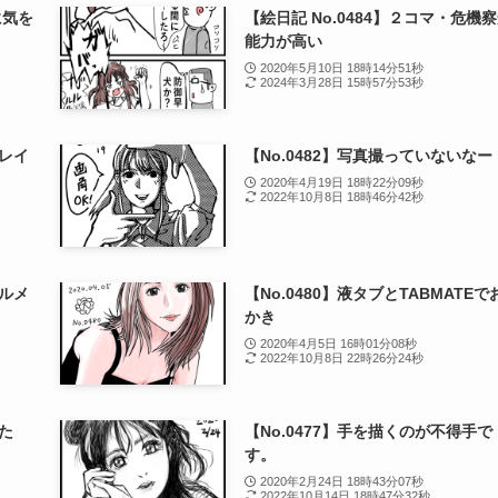
に気を
【絵日記 No.0484】２コマ・危機
能力が高い
2020年5月10日 18時14分51秒
2024年3月28日 15時57分53秒
キレイ
【No.0482】写真撮っていないなー
2020年4月19日 18時22分09秒
2022年10月8日 18時46分42秒
ォルメ
【No.0480】液タブとTABMATEで
かき
2020年4月5日 16時01分08秒
2022年10月8日 22時26分24秒
した
【No.0477】手を描くのが不得手で
す。
2020年2月24日 18時43分07秒
2022年10月14日 18時47分32秒