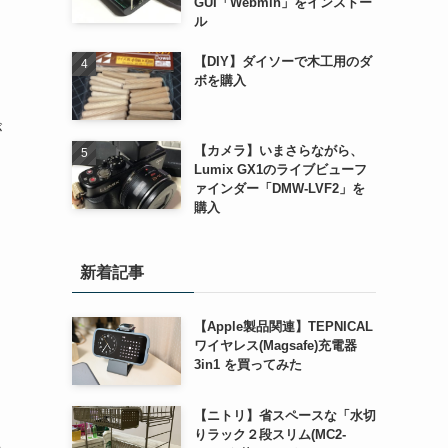
GUI「Webmin」をインストー
ル
【DIY】ダイソーで木工用のダ
ボを購入
が
【カメラ】いまさらながら、
Lumix GX1のライブビューフ
ァインダー「DMW-LVF2」を
購入
新着記事
【Apple製品関連】TEPNICAL
ワイヤレス(Magsafe)充電器
3in1 を買ってみた
【ニトリ】省スペースな「水切
りラック２段スリム(MC2-