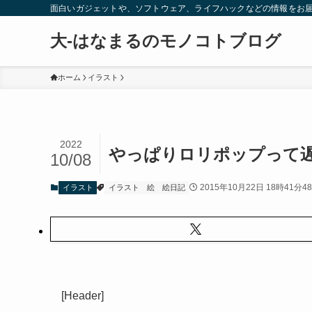
面白いガジェットや、ソフトウェア、ライフハックなどの情報をお
大-はなまるのモノコトブログ
ホーム
イラスト
2022
やっぱりロリポップって
10/08
2015年10月22日 18時41分4
イラスト
イラスト
絵
絵日記
[Header]