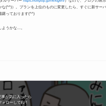
ンタルサーバー
https://lolipop.jp/nextgen/
）なので、ブログの表
な(^^)）。プランを上位のものに変更したら、すぐに新サー
っております(^^)
しようかな…。
記事が気に入ったら
フォローしてね！