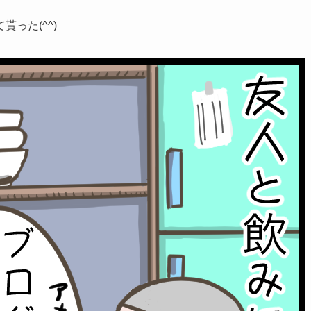
った(^^)