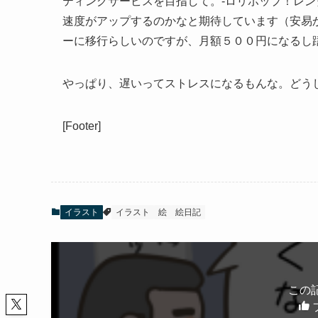
ティングサービスを目指して。-ロリポップ！レ
速度がアップするのかなと期待しています（安易か
ーに移行らしいのですが、月額５００円になるし躊躇
やっぱり、遅いってストレスになるもんな。どう
[Footer]
イラスト
イラスト
絵
絵日記
この