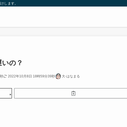
届けします。
遅いの？
8秒
2022年10月8日 18時59分39秒
大-はなまる