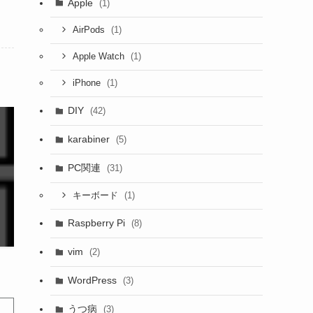
Apple
(1)
(1)
AirPods
(1)
Apple Watch
(1)
iPhone
DIY
(42)
karabiner
(5)
PC関連
(31)
(1)
キーボード
Raspberry Pi
(8)
vim
(2)
WordPress
(3)
うつ病
(3)