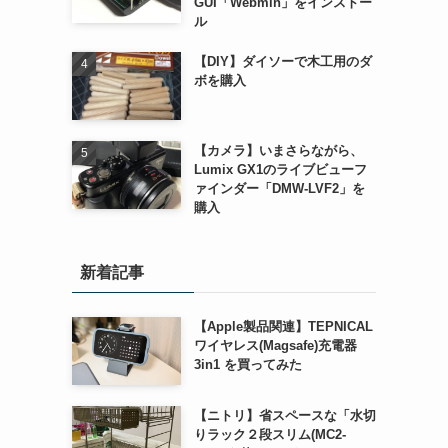
GUI「Webmin」をインストー
ル
【DIY】ダイソーで木工用のダ
ボを購入
【カメラ】いまさらながら、
Lumix GX1のライブビューフ
ァインダー「DMW-LVF2」を
購入
新着記事
【Apple製品関連】TEPNICAL
ワイヤレス(Magsafe)充電器
3in1 を買ってみた
【ニトリ】省スペースな「水切
りラック２段スリム(MC2-