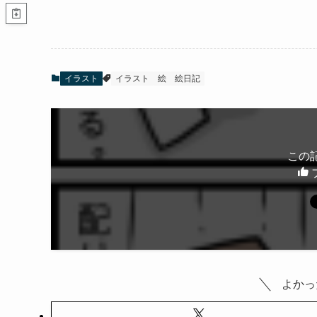
イラスト
イラスト
絵
絵日記
この
よかっ