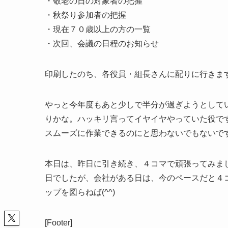
・敬老の日の対象者の把握
・秋祭り参加者の把握
・現在７０歳以上の方の一覧
・次回、会議の日程のお知らせ
印刷したのち、各役員・組長さんに配りに行きま
やっと今年度もあと少しで半分が過ぎようとして
りかな。ハッキリ言ってイヤイヤやっていた役で
スムーズに作業できるのにと思わないでもないです
本日は、昨日に引き続き、４コマで頑張ってみま
日でしたが、会社がある日は、今のペースだと４
ップを図らねば(^^)
[Footer]