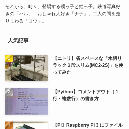
それから、時々、登場する甥っ子と姪っ子。鉄道写真好
きの「ハル」、おしゃれ大好き「ナナ」、二人の間を走
りまわる「コウ」。
人気記事
【ニトリ】省スペースな「水切り
ラック２段スリム(MC2-2S)」を使
ってみた
【Python】コメントアウト（１
行・複数行）の書き方
【Pi】Raspberry Pi 3 にファイル