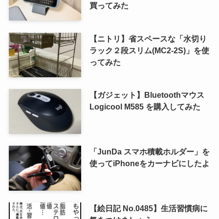
買ってみた
【ニトリ】省スペースな「水切り
ラック２段スリム(MC2-2S)」を使
ってみた
【ガジェット】Bluetoothマウス
Logicool M585 を購入してみた
「JunDa スマホ積載ホルダー」を
使ってiPhoneをカーナビにしたよ
【絵日記 No.0485】生活習慣病に