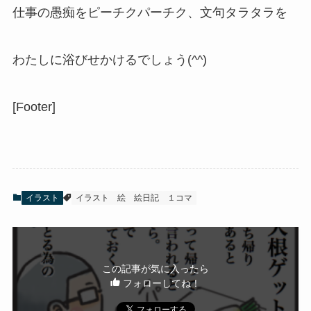
仕事の愚痴をピーチクパーチク、文句タラタラを
わたしに浴びせかけるでしょう(^^)
[Footer]
イラスト
イラスト
絵
絵日記
１コマ
この記事が気に入ったら
フォローしてね！