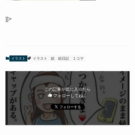
]]>
イラスト
イラスト
絵
絵日記
１コマ
この記事が気に入ったら
フォローしてね！