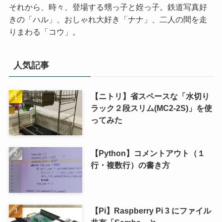
それから、時々、登場する甥っ子と姪っ子。鉄道写真好
きの「ハル」、おしゃれ大好き「ナナ」、二人の間を走
りまわる「コウ」。
人気記事
【ニトリ】省スペースな「水切り
ラック２段スリム(MC2-2S)」を使
ってみた
【Python】コメントアウト（１
行・複数行）の書き方
【Pi】Raspberry Pi 3 にファイル