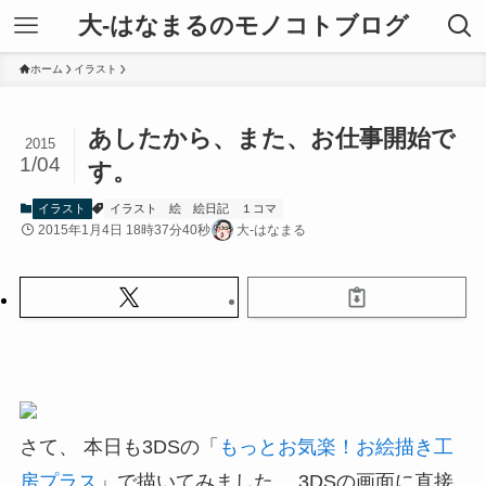
大-はなまるのモノコトブログ
ホーム
イラスト
あしたから、また、お仕事開始で
2015
1/04
す。
イラスト
イラスト
絵
絵日記
１コマ
2015年1月4日 18時37分40秒
大-はなまる
さて、 本日も3DSの「
もっとお気楽！お絵描き工
房プラス
」で描いてみました。 3DSの画面に直接