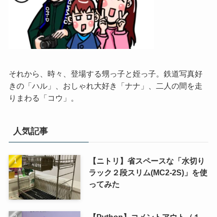
それから、時々、登場する甥っ子と姪っ子。鉄道写真好
きの「ハル」、おしゃれ大好き「ナナ」、二人の間を走
りまわる「コウ」。
人気記事
【ニトリ】省スペースな「水切り
ラック２段スリム(MC2-2S)」を使
ってみた